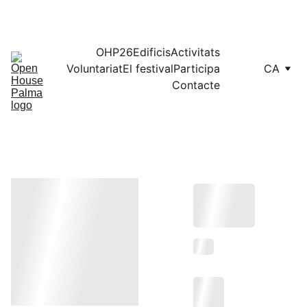
Programació completa, consulta el mapa en 
aquest enllaç
OHP26
Edificis
Activitats
Voluntariat
El festival
Participa
CA
Contacte