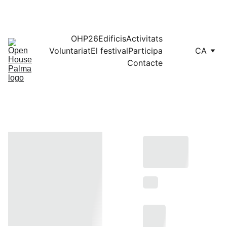
Programació completa, consulta el mapa en 
aquest enllaç
OHP26
Edificis
Activitats
Voluntariat
El festival
Participa
CA
Contacte